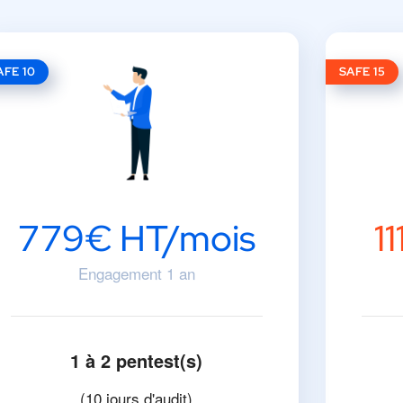
AFE 10
SAFE 15
779€ HT/mois
1
Engagement 1 an
1 à 2 pentest(s)
(10 jours d'audit)