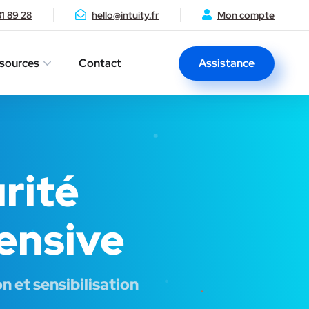
81 89 28
hello@intuity.fr
Mon compte
Assistance
sources
Contact
rité
fensive
n et sensibilisation