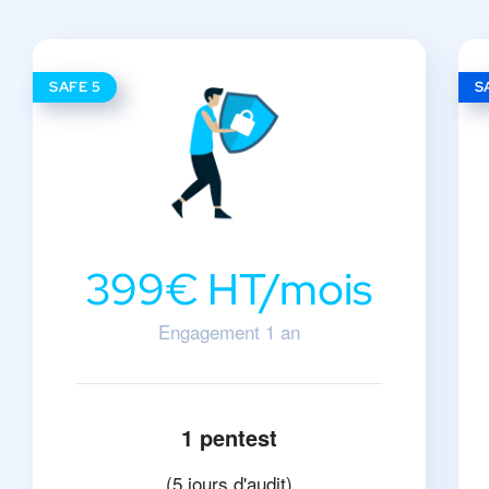
SAFE 5
S
399€ HT/mois
Engagement 1 an
1 pentest
(5 jours d'audit)