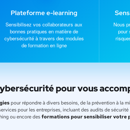
Plateforme e-learning
Sensi
Sensibilisez vos collaborateurs aux
Nous p
bonnes pratiques en matière de
pour 
cybersécurité à travers des modules
risque
de formation en ligne
cybersécurité pour vous acco
égies
pour répondre à divers besoins, de la prévention à la m
vices pour les entreprises, incluant des audits de sécurité 
shing ou encore des
formations pour sensibiliser votre