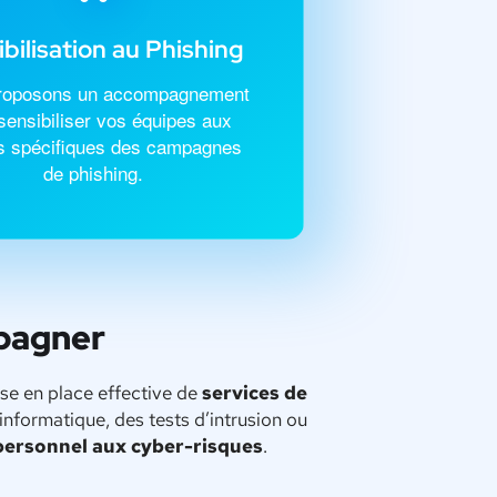
bilisation au Phishing
roposons un accompagnement
sensibiliser vos équipes aux
s spécifiques des campagnes
de phishing.
mpagner
ise en place effective de
services de
informatique, des tests d’intrusion ou
 personnel aux cyber-risques
.