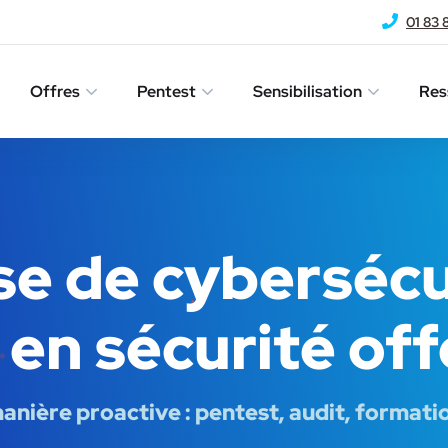
01 83 
Offres
Pentest
Sensibilisation
Res
se de cybersécu
 en sécurité of
anière proactive : pentest, audit, formatio